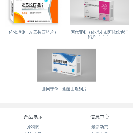
佐依坦®（左乙拉西坦片）
阿代亚®（依折麦布阿托伐他汀
钙片（Ⅱ））
曲同宁®（盐酸曲唑酮片）
产品展示
信息中心
原料药
最新动态