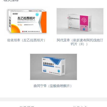
佐依坦®（左乙拉西坦片）
阿代亚®（依折麦布阿托伐他汀
钙片（Ⅱ））
曲同宁®（盐酸曲唑酮片）