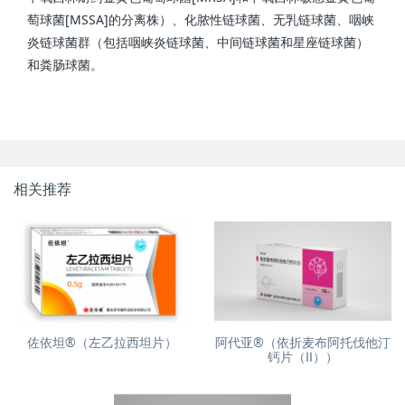
萄球菌[MSSA]的分离株）、化脓性链球菌、无乳链球菌、咽峡
炎链球菌群（包括咽峡炎链球菌、中间链球菌和星座链球菌）
和粪肠球菌。
相关推荐
佐依坦®（左乙拉西坦片）
阿代亚®（依折麦布阿托伐他汀
钙片（Ⅱ））