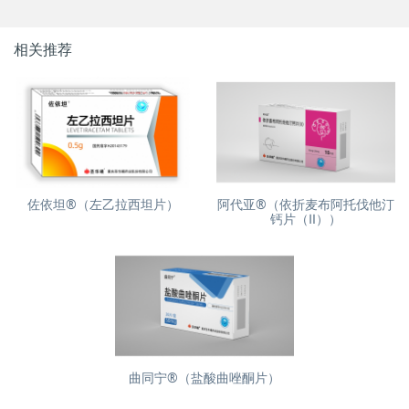
相关推荐
佐依坦®（左乙拉西坦片）
阿代亚®（依折麦布阿托伐他汀
钙片（Ⅱ））
曲同宁®（盐酸曲唑酮片）