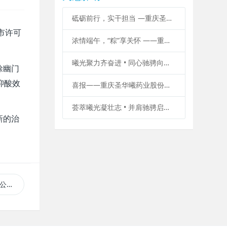
砥砺前行，实干担当 —重庆圣华曦药业党总支2026主题党建活动走进江津
市许可
浓情端午，“粽”享关怀 ——重庆圣华曦药业2026年端午节福利暖心发放
曦光聚力齐奋进 • 同心驰骋向未来—— 记圣华曦药业2026“汇曦光 • 共驰骋”团建活动
除幽门
抑酸效
喜报——重庆圣华曦药业股份有限公司“依折麦布阿托伐他汀钙片（Ⅱ）”获批上市
荟萃曦光凝壮志 • 并肩驰骋启华章—— 记圣华曦药业2026“汇曦光 • 共驰骋”团建活动
新的治
上市