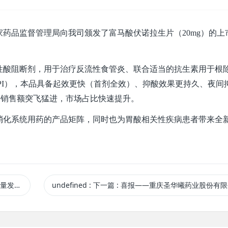
，国家药品监督管理局向我司颁发了富马酸伏诺拉生片（20mg）的上
性酸阻断剂，用于治疗反流性食管炎、联合适当的抗生素用于根
PI），本品具备起效更快（首剂全效）、抑酸效果更持久、夜间
来销售额突飞猛进，市场占比快速提升。
消化系统用药的产品矩阵，同时也为胃酸相关性疾病患者带来全
培训圆满举办
undefined
:
下一篇
: 喜报——重庆圣华曦药业股份有限公司“枸橼酸托瑞米芬片”获批