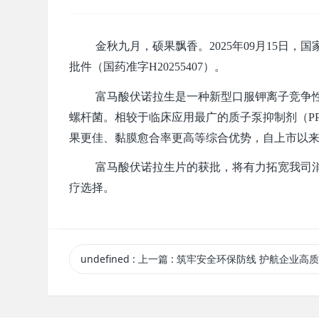
金秋九月，硕果飘香。2025年09月15日
批件（国药准字H20255407）。
富马酸伏诺拉生是一种新型口服钾离子竞争
螺杆菌。相较于临床应用最广的质子泵抑制剂（P
果更佳、黏膜愈合率更高等综合优势，自上市以
富马酸伏诺拉生片的获批，将有力拓宽我司
疗选择。
undefined
:
上一篇
: 筑牢安全环保防线 护航企业高质量发展 —圣华曦药业2025年度安全环保