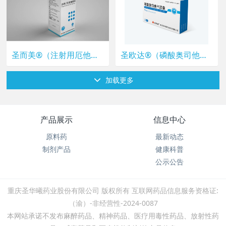
圣而美®（注射用厄他培南钠）
圣欧达®（磷酸奥司他韦胶囊）
加载更多
产品展示
信息中心
原料药
最新动态
制剂产品
健康科普
公示公告
重庆圣华曦药业股份有限公司 版权所有 ​互联网药品信息服务资格证:
（渝）-非经营性-2024-0087
本网站承诺不发布麻醉药品、精神药品、医疗用毒性药品、放射性药