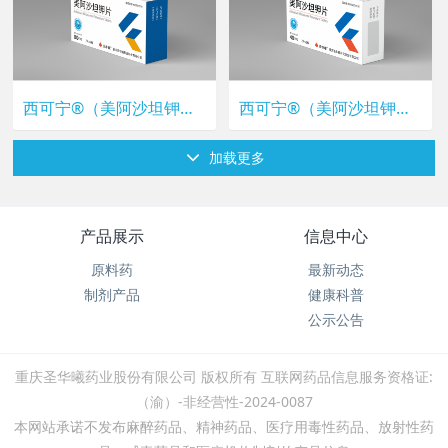
西可宁®（美阿沙坦钾片）
西可宁®（美阿沙坦钾片）
加载更多
产品展示
信息中心
原料药
最新动态
制剂产品
健康科普
公示公告
重庆圣华曦药业股份有限公司 版权所有 ​互联网药品信息服务资格证:
（渝）-非经营性-2024-0087
本网站承诺不发布麻醉药品、精神药品、医疗用毒性药品、放射性药