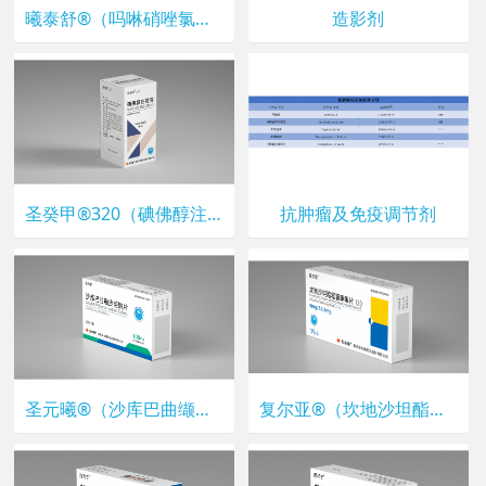
曦泰舒®（吗啉硝唑氯化钠注射液）
造影剂
圣癸甲®320（碘佛醇注射液）
抗肿瘤及免疫调节剂
圣元曦®（沙库巴曲缬沙坦钠片）
复尔亚®（坎地沙坦酯氢氯噻嗪片）