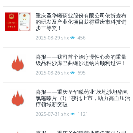
重庆圣华曦药业股份有限公司依折麦布
的研发及产业化项目获得重庆市科技进
步三等奖！
2025-08-29
shx
456
喜报——我司首个治疗慢性心衰的重量
级品种沙库巴曲缬沙坦钠片顺利过评！
2025-08-26
shx
695
喜报——重庆圣华曦药业“坎地沙坦酯氢
氯噻嗪片（I）”获批上市，助力高血压治
疗领域新突破
2025-07-31
shx
1121