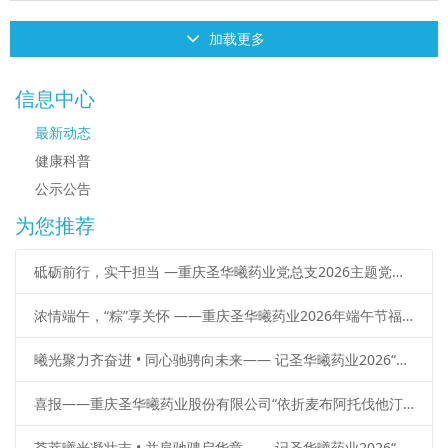
加载更多
信息中心
最新动态
健康科普
公示公告
为您推荐
砥砺前行，实干担当 —重庆圣华曦药业党总支2026主题党建活动走进江津
浓情端午，“粽”享关怀 ——重庆圣华曦药业2026年端午节福利暖心发放
曦光聚力齐奋进 • 同心驰骋向未来—— 记圣华曦药业2026“汇曦光 • 共驰骋”团建活动
喜报——重庆圣华曦药业股份有限公司“依折麦布阿托伐他汀钙片（Ⅱ）”获批上市
荟萃曦光凝壮志 • 并肩驰骋启华章—— 记圣华曦药业2026“汇曦光 • 共驰骋”团建活动